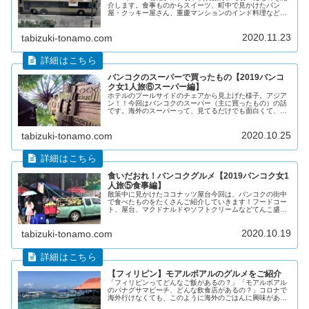
介します。食事ものからスイーツ、町中で見かけたパン
屋・クッキー屋さん、重慶マンションのインド料理など割
と幅広く食べまくってますので、香港グルメにご興味があ
る方はどうぞご覧ください。
2020.11.23
tabizuki-tonamo.com
バンコクのスーパーで買ったもの【2019バンコ
ク女1人旅⑥スーパー編】
ホテルのプールサイドのチェアから見上げた様子。アジア
ン！！今回はバンコクのスーパー（主に買ったもの）の話
です。海外のスーパーって、見てるだけでも面白くて、私
は大好きです！この記事は、単純に海外のスーパー好きな
方や、「アソーク駅、シェラトンの...
2020.10.25
tabizuki-tonamo.com
食いだおれ！バンコクグルメ【2019バンコク女1
人旅⑤食事編】
散策中に見かけたココナッツ屋台今回は、バンコクの街中
で食べたものをたくさんご紹介していきます！フードコー
ト、屋台、マクドナルドやソフトクリームなどてんこ盛り
です。タイ料理って美味しいですよね～かなり辛いですけ
ど。ファイヤー！辛さのあまり鼻水...
2020.10.19
tabizuki-tonamo.com
【フィリピン】モアルボアルのグルメをご紹介
「フィリピンってどんなご飯があるの？」「モアルボアル
のパナグサマビーチ、どんな飲食店があるの？」コロナで
海外行けなくても、このように海外のごはんに興味がある
人は多いだろう。今回は「海外ごはん」シリーズとして、