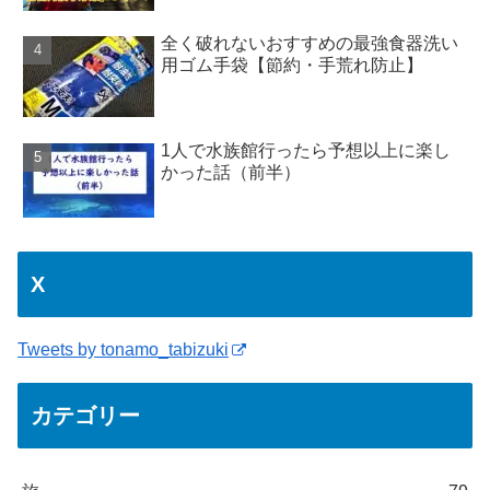
全く破れないおすすめの最強食器洗い
用ゴム手袋【節約・手荒れ防止】
1人で水族館行ったら予想以上に楽し
かった話（前半）
X
Tweets by tonamo_tabizuki
カテゴリー