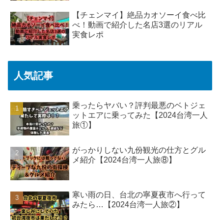
【チェンマイ】絶品カオソーイ食べ比
べ！動画で紹介した名店3選のリアル
実食レポ
人気記事
乗ったらヤバい？評判最悪のベトジェ
ットエアに乗ってみた【2024台湾一人
旅①】
がっかりしない九份観光の仕方とグル
メ紹介【2024台湾一人旅⑧】
寒い雨の日、台北の寧夏夜市へ行って
みたら…【2024台湾一人旅②】