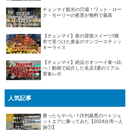
チェンマイ観光の穴場！ワット・ロー
ク・モーリーの夜景が無料で最高
【チェンマイ】夜の背徳スイーツ!!夜
市で見つけた黄金のマンゴースティッ
キーライス
【チェンマイ】絶品カオソーイ食べ比
べ！動画で紹介した名店3選のリアル
実食レポ
人気記事
乗ったらヤバい？評判最悪のベトジェ
ットエアに乗ってみた【2024台湾一人
旅①】