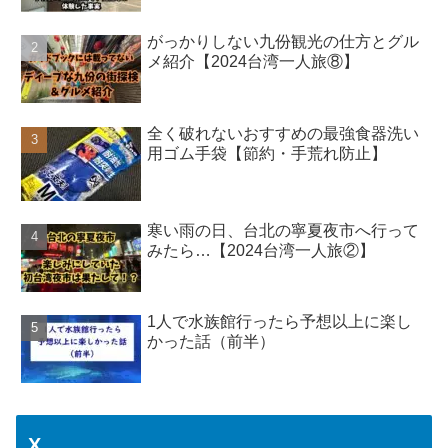
がっかりしない九份観光の仕方とグル
メ紹介【2024台湾一人旅⑧】
全く破れないおすすめの最強食器洗い
用ゴム手袋【節約・手荒れ防止】
寒い雨の日、台北の寧夏夜市へ行って
みたら…【2024台湾一人旅②】
1人で水族館行ったら予想以上に楽し
かった話（前半）
X