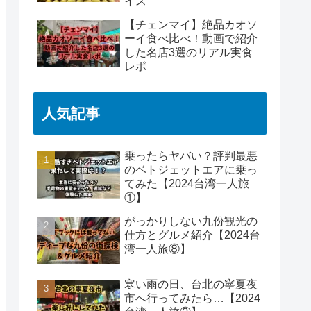
イス
【チェンマイ】絶品カオソ
ーイ食べ比べ！動画で紹介
した名店3選のリアル実食
レポ
人気記事
乗ったらヤバい？評判最悪
のベトジェットエアに乗っ
てみた【2024台湾一人旅
①】
がっかりしない九份観光の
仕方とグルメ紹介【2024台
湾一人旅⑧】
寒い雨の日、台北の寧夏夜
市へ行ってみたら…【2024