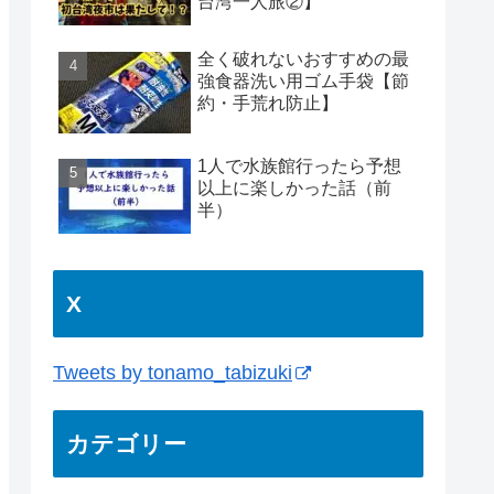
台湾一人旅②】
全く破れないおすすめの最
強食器洗い用ゴム手袋【節
約・手荒れ防止】
1人で水族館行ったら予想
以上に楽しかった話（前
半）
X
Tweets by tonamo_tabizuki
カテゴリー