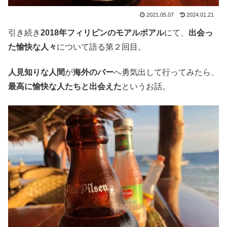
2021.05.07
2024.01.21
引き続き
2018年フィリピンのモアルボアル
にて、
出会っ
た愉快な人々
について語る第２回目。
人見知りな人間
が
海外のバー
へ勇気出して行ってみたら、
最高に愉快な人たちと出会えた
というお話。