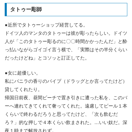
タトゥー彫師
●近所でタトゥーショップ経営してる。
ドイツ人のマンタのタトゥーは彼が彫ったらしい。ドイツ
人が「このタトゥー彫るのに〇〇時間かかったんだ」と酔
っ払いながらゴイゴイ言う横で、「実際はその半分くらい
だったけどね」とコソッと訂正してた。
●女に超優しい。
私にバニラの香りのパイプ（ドラッグとか言ってたけど）
貸してくれたり。
帰国日前夜、昼間ビーチで置き引きに遭った私を、このバ
ーへ連れてきてくれて奢ってくれた。遠慮してビール１本
くらいで終わるだろうと思ってたけど、「次も飲むだ
ろ？」的な押しで４本くらい飲まされた。…いい奴だ。深
夜１時まで解放されず。